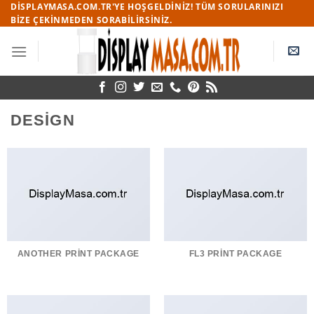
Skip
DISPLAYMASA.COM.TR'YE HOŞGELDINIZ! TÜM SORULARINIZI
BIZE ÇEKINMEDEN SORABILIRSINIZ.
to
content
DESIGN
ANOTHER PRINT PACKAGE
FL3 PRINT PACKAGE