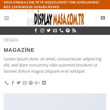
Skip
DISPLAYMASA.COM.TR'YE HOŞGELDINIZ! TÜM SORULARINIZI
BIZE ÇEKINMEDEN SORABILIRSINIZ.
to
content
DESIGN
MAGAZINE
Lorem ipsum dolor sit amet, consectetuer adipiscing
elit, sed diam nonummy nibh euismod tincidunt ut
laoreet dolore magna aliquam erat volutpat