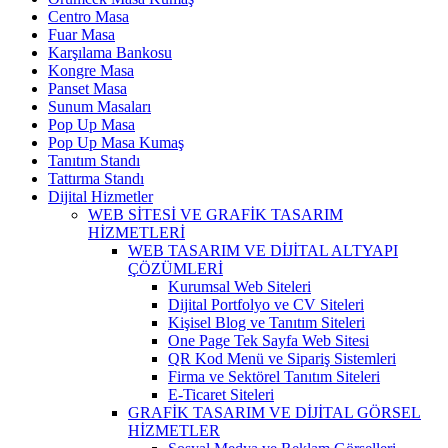
Centro Masa
Fuar Masa
Karşılama Bankosu
Kongre Masa
Panset Masa
Sunum Masaları
Pop Up Masa
Pop Up Masa Kumaş
Tanıtım Standı
Tattırma Standı
Dijital Hizmetler
WEB SİTESİ VE GRAFİK TASARIM
HİZMETLERİ
WEB TASARIM VE DİJİTAL ALTYAPI
ÇÖZÜMLERİ
Kurumsal Web Siteleri
Dijital Portfolyo ve CV Siteleri
Kişisel Blog ve Tanıtım Siteleri
One Page Tek Sayfa Web Sitesi
QR Kod Menü ve Sipariş Sistemleri
Firma ve Sektörel Tanıtım Siteleri
E-Ticaret Siteleri
GRAFİK TASARIM VE DİJİTAL GÖRSEL
HİZMETLER