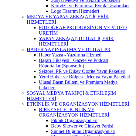
Sosyal Medya ve Reklam Görselleri
Kartvizit ve Kurumsal Evrak Tasarımları
Logo Tasarım Hizmetleri
MEDYA VE YAPAY ZEKA(AI) İÇERİK
HİZMETLERİ
FOTOĞRAF PRODÜKSİYON VE VİDEO
ÜRETİM
YAPAY ZEKA(AI) DİJİTAL İÇERİK
HİZMETLERİ
HABER YAYINLATMA VE DİJİTAL PR
Haber Yazısı - Yazdırma Hizmeti
Başarı Hikayesi - Gazete ve Podcast
Röportajları(Sponsorlu)
Sektörel PR ve Dikey Otorite Yayın Paketleri
Yerel Haber ve Bölgesel Medya Yayın Paketleri
Ulusal Basın Bülteni ve Premium Medya
Paketleri
SOSYAL MEDYA TAKİPÇİ & ETKİLEŞİM
HİZMETLERİ
ETKİNLİK VE ORGANİZASYON HİZMETLERİ
BİREYSEL ETKİNLİK VE
ORGANİZASYON HİZMETLERİ
Piknik Organizasyonları
Baby Shower ve Cinsiyet Partisi
Sünnet Düğünü Organizasyonları