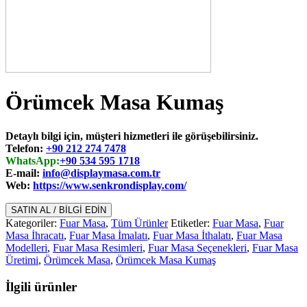
Örümcek Masa Kumaş
Detaylı bilgi için, müşteri hizmetleri ile görüşebilirsiniz.
Telefon:
+90 212 274 7478
WhatsApp:
+90 534 595 1718
E-mail:
info@displaymasa.com.tr
Web:
https://www.senkrondisplay.com/
SATIN AL / BİLGİ EDİN
Kategoriler:
Fuar Masa
,
Tüm Ürünler
Etiketler:
Fuar Masa
,
Fuar
Masa İhracatı
,
Fuar Masa İmalatı
,
Fuar Masa İthalatı
,
Fuar Masa
Modelleri
,
Fuar Masa Resimleri
,
Fuar Masa Seçenekleri
,
Fuar Masa
Üretimi
,
Örümcek Masa
,
Örümcek Masa Kumaş
İlgili ürünler