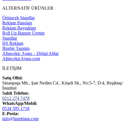
ALTERNATİF ÜRÜNLER
Örümcek Standlar
Reklam Panoları
Reklam Bayrakları
Roll Up Banner Üretim
Standlar
HS Reklam
Birebir Tanıtım
Altınçekiç Ajans – Dijital Ağlar
AltincekicAjans.com
İLETİŞİM
Satış Ofisi:
Sinanpaşa Mh., Şair Nedim Cd., Köşeli Sk., No:5-7, D:4, Beşiktaş/
İstanbul
Sabit Telefon:
0212 274 7478
WhatsApp/Mobil:
0534 595 1718
E-Posta:
info@hsreklam.com