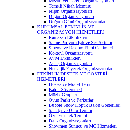
Mezuniyet Töreni Organizasyonları
Temsili Nikah Memuru
Nişan Organizasyonları
Düğün Organizasyonları
Doğum Günü Organizasyonları
KURUMSAL ETKİNLİK VE
ORGANİZASYON HİZMETLERİ
Ramazan Etkinlikleri
Sahne Podyum Işık ve Ses Sistemi
Sinema ve Reklam Filmi Çekimleri
Kokteyl Organizasyonu
AVM Etkinlikleri
Açılış Organizasyonları
Nostaljik Yiyecek Organizasyonları
ETKİNLİK DESTEK VE GÖSTERİ
HİZMETLERİ
Hostes ve Model Temini
Balon Süslemeleri
Müzik Grupları
Oyun Parkı ve Parkurlar
Bubble Show Köpük Balon Gösterileri
Sanatçı ve Ünlü Temini
Özel Yetenek Temini
Dans Organizasyonları
Showmen Sunucu ve MC Hizmetleri