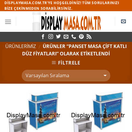
Skip
DISPLAYMASA.COM.TR'YE HOŞGELDINIZ! TÜM SORULARINIZI
BIZE ÇEKINMEDEN SORABILIRSINIZ.
to
content
ÜRÜNLERİMİZ
ÜRÜNLER “PANSET MASA ÇIFT KATLI
/
DÜZ FIYATLARI” OLARAK ETIKETLENDI
FILTRELE