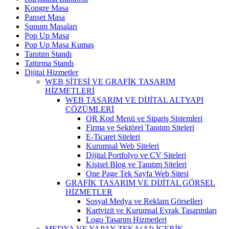
Kongre Masa
Panset Masa
Sunum Masaları
Pop Up Masa
Pop Up Masa Kumaş
Tanıtım Standı
Tattırma Standı
Dijital Hizmetler
WEB SİTESİ VE GRAFİK TASARIM
HİZMETLERİ
WEB TASARIM VE DİJİTAL ALTYAPI
ÇÖZÜMLERİ
QR Kod Menü ve Sipariş Sistemleri
Firma ve Sektörel Tanıtım Siteleri
E-Ticaret Siteleri
Kurumsal Web Siteleri
Dijital Portfolyo ve CV Siteleri
Kişisel Blog ve Tanıtım Siteleri
One Page Tek Sayfa Web Sitesi
GRAFİK TASARIM VE DİJİTAL GÖRSEL
HİZMETLER
Sosyal Medya ve Reklam Görselleri
Kartvizit ve Kurumsal Evrak Tasarımları
Logo Tasarım Hizmetleri
MEDYA VE YAPAY ZEKA(AI) İÇERİK