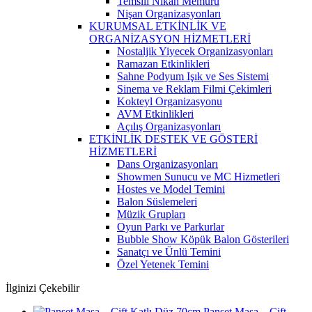
Temsili Nikah Memuru
Nişan Organizasyonları
KURUMSAL ETKİNLİK VE
ORGANİZASYON HİZMETLERİ
Nostaljik Yiyecek Organizasyonları
Ramazan Etkinlikleri
Sahne Podyum Işık ve Ses Sistemi
Sinema ve Reklam Filmi Çekimleri
Kokteyl Organizasyonu
AVM Etkinlikleri
Açılış Organizasyonları
ETKİNLİK DESTEK VE GÖSTERİ
HİZMETLERİ
Dans Organizasyonları
Showmen Sunucu ve MC Hizmetleri
Hostes ve Model Temini
Balon Süslemeleri
Müzik Grupları
Oyun Parkı ve Parkurlar
Bubble Show Köpük Balon Gösterileri
Sanatçı ve Ünlü Temini
Özel Yetenek Temini
İlginizi Çekebilir
Panset Masa – Çift