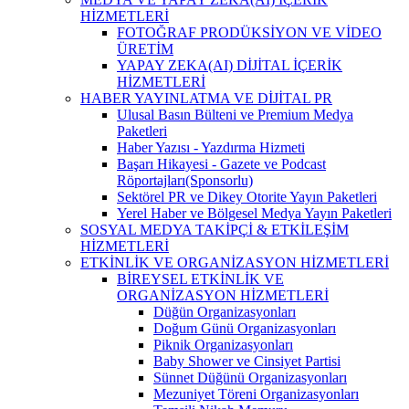
HİZMETLERİ
FOTOĞRAF PRODÜKSİYON VE VİDEO
ÜRETİM
YAPAY ZEKA(AI) DİJİTAL İÇERİK
HİZMETLERİ
HABER YAYINLATMA VE DİJİTAL PR
Ulusal Basın Bülteni ve Premium Medya
Paketleri
Haber Yazısı - Yazdırma Hizmeti
Başarı Hikayesi - Gazete ve Podcast
Röportajları(Sponsorlu)
Sektörel PR ve Dikey Otorite Yayın Paketleri
Yerel Haber ve Bölgesel Medya Yayın Paketleri
SOSYAL MEDYA TAKİPÇİ & ETKİLEŞİM
HİZMETLERİ
ETKİNLİK VE ORGANİZASYON HİZMETLERİ
BİREYSEL ETKİNLİK VE
ORGANİZASYON HİZMETLERİ
Düğün Organizasyonları
Doğum Günü Organizasyonları
Piknik Organizasyonları
Baby Shower ve Cinsiyet Partisi
Sünnet Düğünü Organizasyonları
Mezuniyet Töreni Organizasyonları