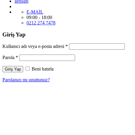
İletişim
E-MAİL
09:00 - 18:00
0212 274 7478
Giriş Yap
Kullanıcı adı veya e-posta adresi
*
Parola
*
Beni hatırla
Giriş Yap
Parolanızı mı unuttunuz?