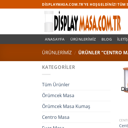
Skip
DISPLAYMASA.COM.TR'YE HOŞGELDINIZ! TÜM S
to
content
ANASAYFA
ÜRÜNLERİMİZ
BLOG
İLETI
ÜRÜNLERİMİZ
ÜRÜNLER “CENTRO MA
/
KATEGORILER
Tüm Ürünler
Örümcek Masa
Örümcek Masa Kumaş
Centro Masa
CENT
Cent
Fuar Masa