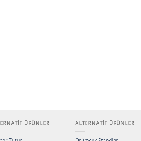
TERNATİF ÜRÜNLER
ALTERNATİF ÜRÜNLER
ner Tutucu
Örümcek Standlar